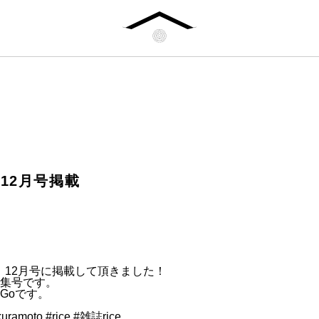
」12月号掲載
」12月号に掲載して頂きました！⁡
集号です。⁡
oです。⁡⁡
kuramoto
#rice
#雑誌rice
⁡